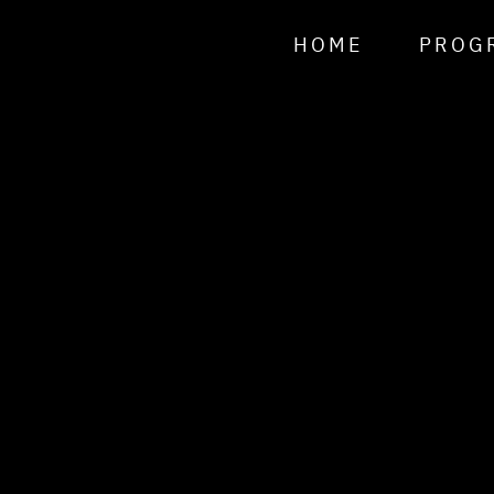
HOME
PROG