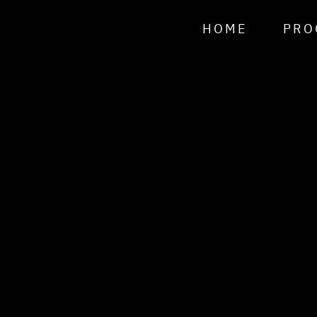
HOME
PRO